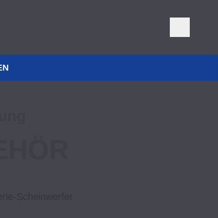
EN
tung
EHÖR
erie-Scheinwerfer