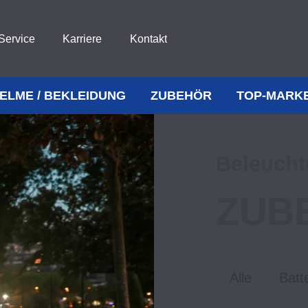
Service
Karriere
Kontakt
ELME / BEKLEIDUNG
ZUBEHÖR
TOP-MARK
Beleuch
ZUB
Alle
Batt