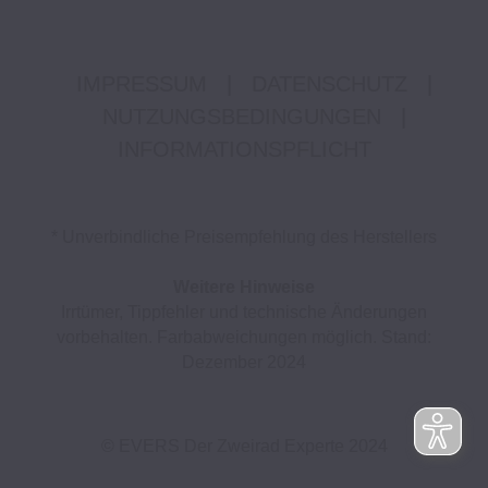
IMPRESSUM
|
DATENSCHUTZ
|
NUTZUNGSBEDINGUNGEN
|
INFORMATIONSPFLICHT
* Unverbindliche Preisempfehlung des Herstellers
Weitere Hinweise
Irrtümer, Tippfehler und technische Änderungen
vorbehalten. Farbabweichungen möglich. Stand:
Dezember 2024
© EVERS Der Zweirad Experte 2024