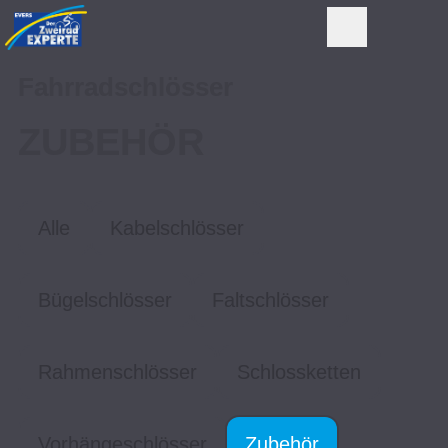
Fahrradschlösser
ZUBEHÖR
Alle
Kabelschlösser
Bügelschlösser
Faltschlösser
Rahmenschlösser
Schlossketten
Vorhängeschlösser
Zubehör