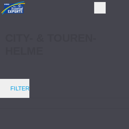
CITY- & TOUREN-
HELME
FILTER