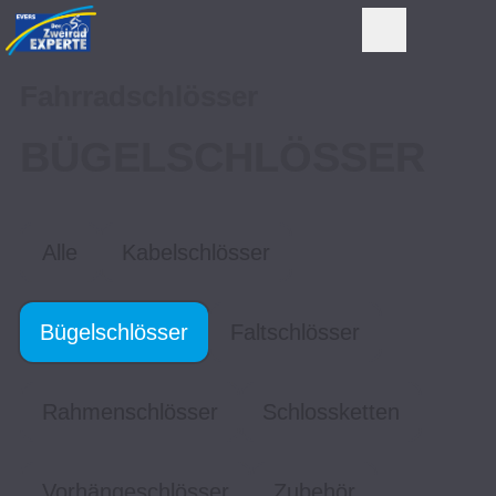
Fahrradschlösser
BÜGELSCHLÖSSER
Alle
Kabelschlösser
Bügelschlösser
Faltschlösser
Rahmenschlösser
Schlossketten
Vorhängeschlösser
Zubehör