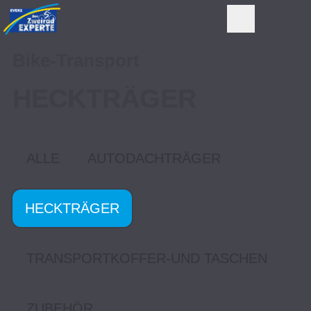
Bike-Transport
HECKTRÄGER
ALLE
AUTODACHTRÄGER
HECKTRÄGER
TRANSPORTKOFFER-UND TASCHEN
ZUBEHÖR