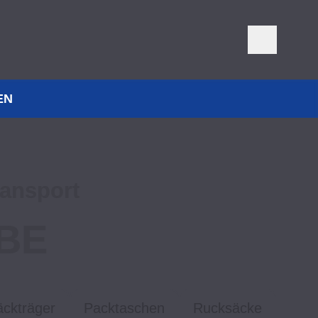
EN
ansport
BE
ckträger
Packtaschen
Rucksäcke