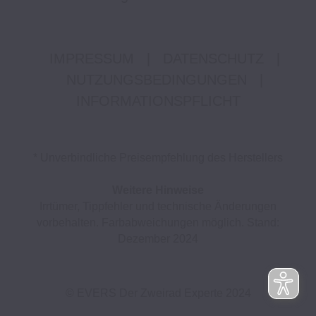
IMPRESSUM
|
DATENSCHUTZ
|
NUTZUNGSBEDINGUNGEN
|
INFORMATIONSPFLICHT
* Unverbindliche Preisempfehlung des Herstellers
Weitere Hinweise
Irrtümer, Tippfehler und technische Änderungen
vorbehalten. Farbabweichungen möglich. Stand:
Dezember 2024
© EVERS Der Zweirad Experte 2024