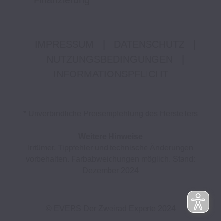
Finanzierung
IMPRESSUM
|
DATENSCHUTZ
|
NUTZUNGSBEDINGUNGEN
|
INFORMATIONSPFLICHT
* Unverbindliche Preisempfehlung des Herstellers
Weitere Hinweise
Irrtümer, Tippfehler und technische Änderungen
vorbehalten. Farbabweichungen möglich. Stand:
Dezember 2024
© EVERS Der Zweirad Experte 2024