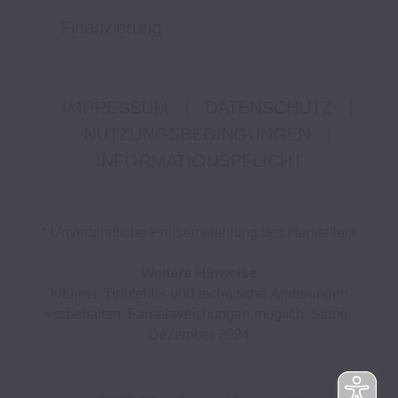
Finanzierung
IMPRESSUM
|
DATENSCHUTZ
|
NUTZUNGSBEDINGUNGEN
|
INFORMATIONSPFLICHT
* Unverbindliche Preisempfehlung des Herstellers
Weitere Hinweise
Irrtümer, Tippfehler und technische Änderungen
vorbehalten. Farbabweichungen möglich. Stand:
Dezember 2024